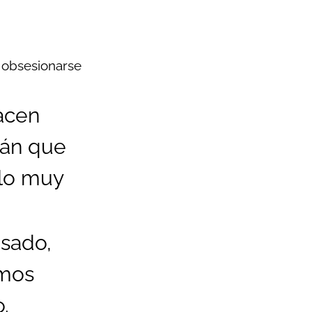
n obsesionarse
acen
rán que
ulo muy
asado,
emos
.