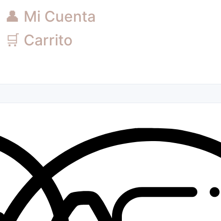
👤 Mi Cuenta
🛒 Carrito