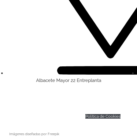
Albacete Mayor 22 Entreplanta
© Todos los derechos reservados –
Dietistasalcuadrado
|
Política de Privacidad
|
Aviso
Legal
|
Condiciones de contratación
|
Política de Cookies
Imágenes diseñadas por Freepik