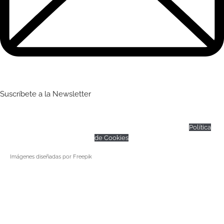
Suscríbete a la Newsletter
© Todos los derechos reservados –
Dietistasalcuadrado
|
Política
de Privacidad
|
Aviso Legal
|
Condiciones de contratación
|
Política
de Cookies
Imágenes diseñadas por Freepik